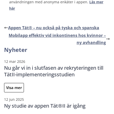
användningen med anonyma enkäter i appen.
Läs mer
här
Appen Tät® – nu också på tyska och spanska
Mobilapp effektiv vid inkontinens hos kvinnor –
ny avhandling
Nyheter
12 mar 2026
Nu går vi in i slutfasen av rekryteringen till
TätII-implementeringsstudien
Visa mer
12 jun 2025
Ny studie av appen Tät®II är igång