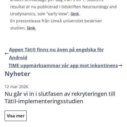
resultat är nu publicerad i tidskriften Neurourology and
Urodynamics, som ”early view”,
länk
.
En pressrelease från Umeå universitet beskriver
studien,
länk
.
Appen Tät® finns nu även på engelska för
Android
TIME uppmärksammar vår app mot inkontinens
Nyheter
12 mar 2026
Nu går vi in i slutfasen av rekryteringen till
TätII-implementeringsstudien
Visa mer