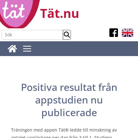
Hoppa
Tät.nu
till
innehåll
Positiva resultat från
appstudien nu
publicerade
Träningen med appen Tät® ledde till minskning av
antalet urinläckage per dag från 3 till 1. Studiens