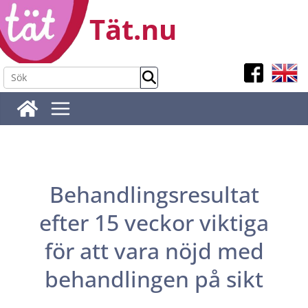
Hoppa
Tät.nu
till
innehåll
Behandlingsresultat
efter 15 veckor viktiga
för att vara nöjd med
behandlingen på sikt