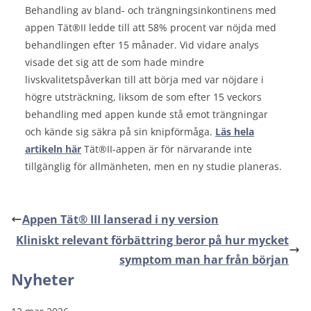
Behandling av bland- och trängningsinkontinens med
appen Tät®II ledde till att 58% procent var nöjda med
behandlingen efter 15 månader. Vid vidare analys
visade det sig att de som hade mindre
livskvalitetspåverkan till att börja med var nöjdare i
högre utsträckning, liksom de som efter 15 veckors
behandling med appen kunde stå emot trängningar
och kände sig säkra på sin knipförmåga.
Läs hela
artikeln här
Tät®II-appen är för närvarande inte
tillgänglig för allmänheten, men en ny studie planeras.
Appen Tät® III lanserad i ny version
Kliniskt relevant förbättring beror på hur mycket
symptom man har från början
Nyheter